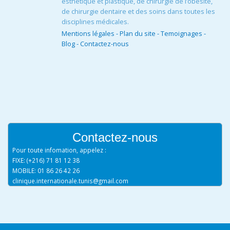
esthétique et plastique, de chirurgie de l’obésité,
de chirurgie dentaire et des soins dans toutes les
disciplines médicales.
Mentions légales
-
Plan du site
-
Temoignages
-
Blog
-
Contactez-nous
Contactez-nous
Pour toute infomation, appelez :
FIXE: (+216) 71 81 12 38
MOBILE: 01 86 26 42 26
clinique.internationale.tunis@gmail.com