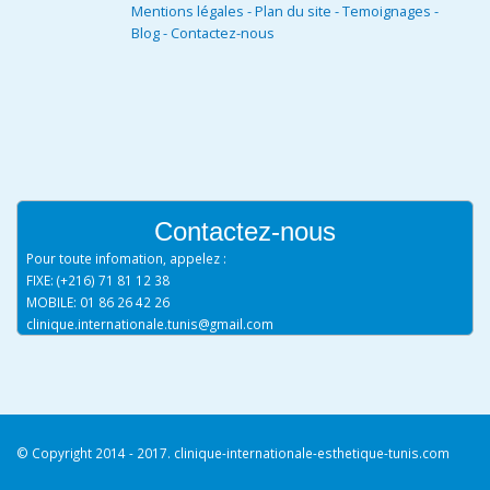
Mentions légales
-
Plan du site
-
Temoignages
-
Blog
-
Contactez-nous
Contactez-nous
Pour toute infomation, appelez :
FIXE: (+216) 71 81 12 38
MOBILE: 01 86 26 42 26
clinique.internationale.tunis@gmail.com
© Copyright 2014 - 2017. clinique-internationale-esthetique-tunis.com