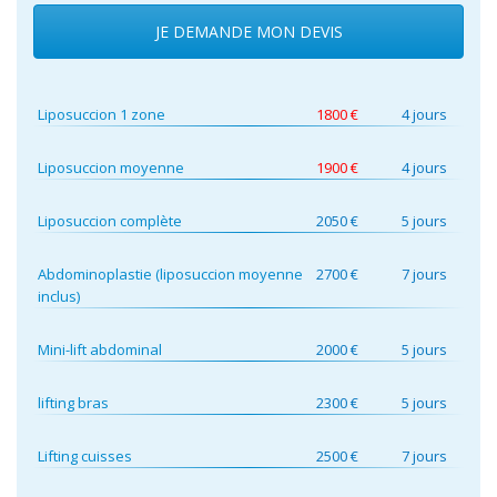
JE DEMANDE MON DEVIS
Liposuccion 1 zone
1800 €
4 jours
Liposuccion moyenne
1900 €
4 jours
Liposuccion complète
2050 €
5 jours
Abdominoplastie (liposuccion moyenne
2700 €
7 jours
inclus)
Mini-lift abdominal
2000 €
5 jours
lifting bras
2300 €
5 jours
Lifting cuisses
2500 €
7 jours