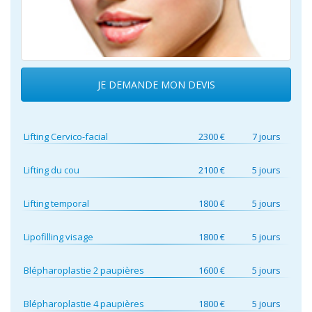
JE DEMANDE MON DEVIS
Lifting Cervico-facial
2300 €
7 jours
Lifting du cou
2100 €
5 jours
Lifting temporal
1800 €
5 jours
Lipofilling visage
1800 €
5 jours
Blépharoplastie 2 paupières
1600 €
5 jours
Blépharoplastie 4 paupières
1800 €
5 jours