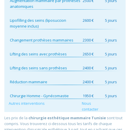
Augmentation mammaire par prothèses
2500 €
5 jours
anatomiques
Lipofilling des seins (liposuccion
2600 €
5 jours
moyenne inclus)
Changement prothèses mammaires
2300 €
5 jours
Lifting des seins avec prothèses
2650 €
5 jours
Lifting des seins sans prothèses
2400 €
5 jours
Réduction mammaire
2400 €
5 jours
Chirurgie Homme - Gynécomastie
1950 €
5 jours
Autres interventions
Nous
contacter
Les prix de la
chirurgie esthétique mammaire Tunisie
sont tout
compris. Vous trouverez ci-dessous tous les tarifs de chaque
intervention chirurgicale esthétique à part, tout en sachant que ces