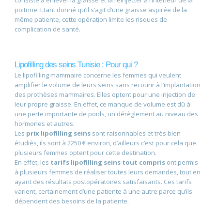
consiste à enlever la graisse et la réinjecter à l’intérieur de la
poitrine. Etant donné qu’il s’agit d’une graisse aspirée de la
même patiente, cette opération limite les risques de
complication de santé.
Lipofilling des seins Tunisie : Pour qui ?
Le lipofilling mammaire concerne les femmes qui veulent
amplifier le volume de leurs seins sans recourir à l’implantation
des prothèses mammaires. Elles optent pour une injection de
leur propre graisse. En effet, ce manque de volume est dû à
une perte importante de poids, un dérèglement au niveau des
hormones et autres.
Les
prix lipofilling seins
sont raisonnables et très bien
étudiés, ils sont à 2250 € environ, d’ailleurs c’est pour cela que
plusieurs femmes optent pour cette destination.
En effet, les
tarifs lipofilling seins tout compris
ont permis
à plusieurs femmes de réaliser toutes leurs demandes, tout en
ayant des résultats postopératoires satisfaisants. Ces tarifs
varient, certainement d’une patiente à une autre parce qu’ils
dépendent des besoins de la patiente.