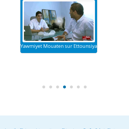
Yawmiyet Mouaten sur Ettounsiya
Le tour