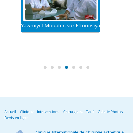
Yawmiyet Mouaten sur Ettounsiya
Le tour
Accueil
Clinique
Interventions
Chirurgiens
Tarif
Galerie Photos
Devis en ligne
Clinique Internationale de Chirurgie Esthétique