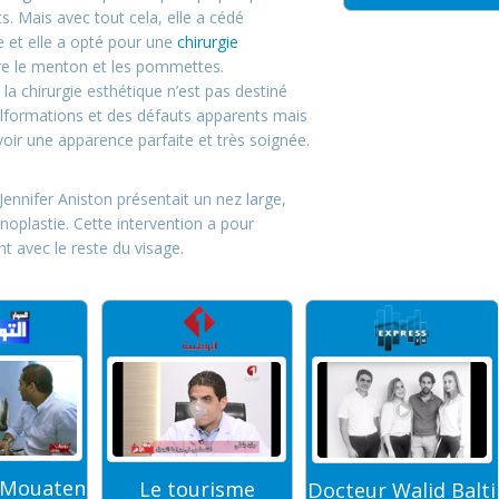
s. Mais avec tout cela, elle a cédé
e et elle a opté pour une
chirurgie
aire le menton et les pommettes.
la chirurgie esthétique n’est pas destiné
lformations et des défauts apparents mais
oir une apparence parfaite et très soignée.
Jennifer Aniston présentait un nez large,
inoplastie. Cette intervention a pour
nt avec le reste du visage.
risme
Dr Walid Balti
Docteur Walid Balti