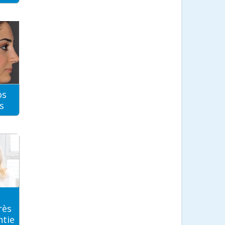
os
s
rès
ntie