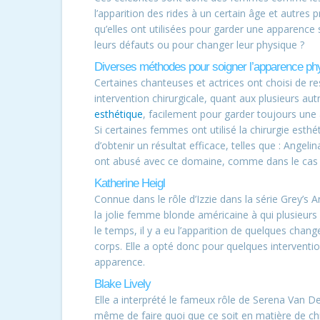
l’apparition des rides à un certain âge et autre
qu’elles ont utilisées pour garder une apparence
leurs défauts ou pour changer leur physique ?
Diverses méthodes pour soigner l’apparence ph
Certaines chanteuses et actrices ont choisi de re
intervention chirurgicale, quant aux plusieurs aut
esthétique
, facilement pour garder toujours une
Si certaines femmes ont utilisé la chirurgie est
d’obtenir un résultat efficace, telles que : Angelina
ont abusé avec ce domaine, comme dans le cas 
Katherine Heigl
Connue dans le rôle d’Izzie dans la série Grey’s
la jolie femme blonde américaine à qui plusieur
le temps, il y a eu l’apparition de quelques cha
corps. Elle a opté donc pour quelques interventio
apparence.
Blake Lively
Elle a interprété le fameux rôle de Serena Van D
même de faire quoi que ce soit en matière de chi