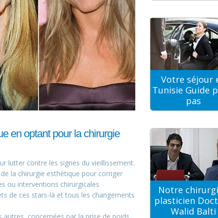
Votre séjour 
Tunisie Guide p
pas
e en optant pour la chirurgie
r lutter contre les signes du vieillissement.
de la chirurgie esthétique pour corriger
es ou interventions chirurgicales
Notre chirurg
ts de ces stars-là et tous les changements
plasticien Doc
Walid Balti
autres, concernées par la prise de poids,