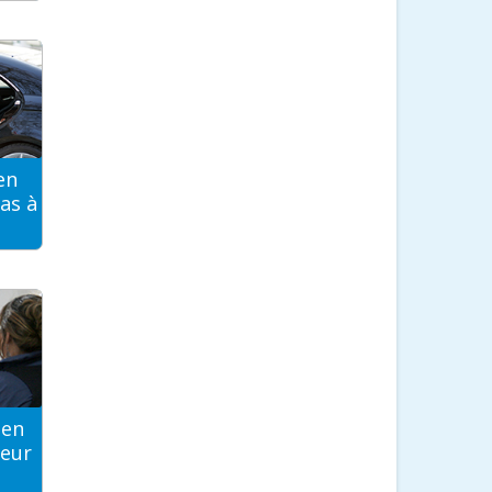
en
as à
ien
teur