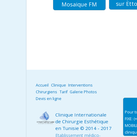
sur Ettounsiya
esthéti
Mosaique FM
Tunisi
Elwata
Accueil
Clinique
Interventions
Chirurgiens
Tarif
Galerie Photos
Devis en ligne
Pour t
Clinique Internationale
FIXE: (
de Chirurgie Esthétique
MOBILE
en Tunisie
© 2014 - 2017
cliniq
Etablissement médico-