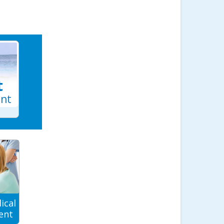
t
ant
ical
ent