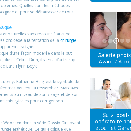
s problèmes. Quelles sont les méthodes
 soignée et pour se débarrasser de tous
ysique
ster naturelles sans recourir à aucune
res ont cédé à la tentation de la
chirurgie
 apparence soignée.
hétique d’une façon modérée dans le but
Galerie phot
 Jolie et Céline Dion, il y en a d’autres qui
Avant / Aprè
de Lara Flynn Boyle.
 Anatomy, Katherine Heigl est le symbole de
s femmes veulent lui ressembler. Mais avec
ngements au niveau de son visage et de son
ns chirurgicales pour corriger son
Suivi post-
opératoire ap
er Woodsen dans la série Gossip Girl, avant
retour et Gara
rurgie esthétique. Ce qui explique que