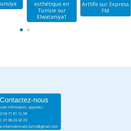
que en
Conso plus sur
Artlife sur Express
e sur
RTCI
FM
niya1
Contactez-nous
oute infomation, appelez :
+216) 71 81 12 38
: 01 86 26 42 26
ue.internationale.tunis@gmail.com