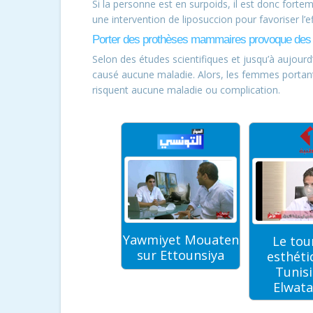
Si la personne est en surpoids, il est donc forte
une intervention de liposuccion pour favoriser l’ef
Porter des prothèses mammaires provoque des c
Selon des études scientifiques et jusqu’à aujour
causé aucune maladie. Alors, les femmes portan
risquent aucune maladie ou complication.
Yawmiyet Mouaten
Le tou
Dr BALTI sur
sur Ettounsiya
esthéti
Mosaique FM
Tunisi
Elwata