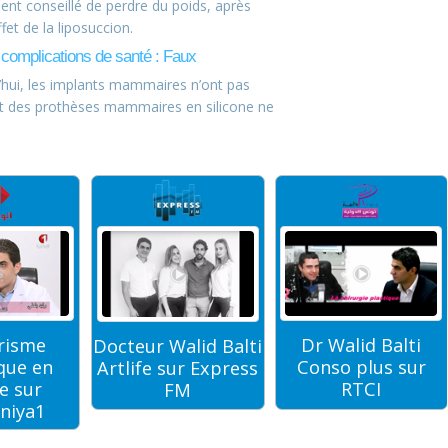
ment conseillé de perdre du poids, après
fet de la liposuccion.
omplications de santé : Faux
d’hui, les implants mammaires n’ont pas
t des prothèses mammaires en silicone ne
risme
Dr Walid Balti
Docteur Walid Balti
que en
Conso plus sur
Artlife sur Express
e sur
RTCI
FM
niya1