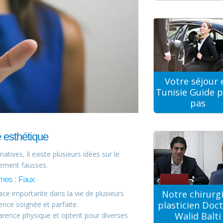
Votre séjour 
Tunisie Guide p
pas
 esthétique
tives, il existe plusieurs idées sur le
lement fausses.
mmes : Faux
Notre chirurg
ace importante dans la vie de plusieurs
plasticien Doc
ence soignée et parfaite.
Walid Balti
parence physique et optent pour diverses