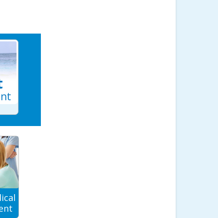
t
ant
ical
ent