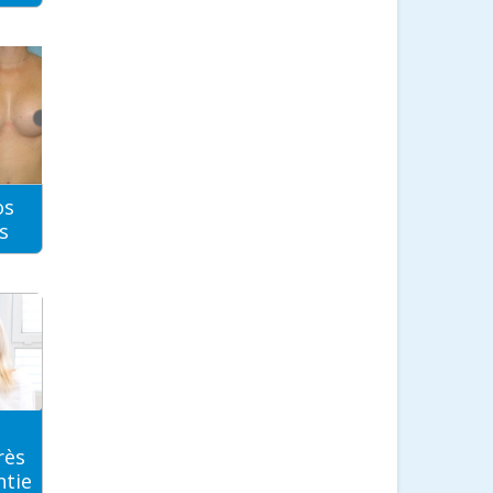
os
s
rès
ntie