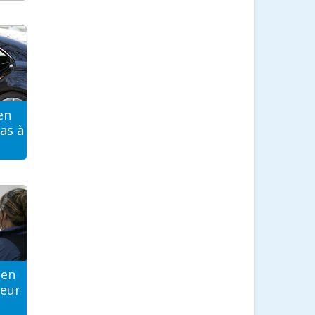
en
as à
ien
teur