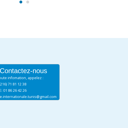
Contactez-nous
oute infomation, appelez :
+216) 71 81 12 38
: 01 86 26 42 26
ue.internationale.tunis@gmail.com