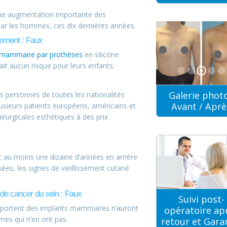
 une augmentation importante des
par les hommes, ces dix dernières années.
tement : Faux
mammaire par prothèses
en silicone
 ait aucun risque pour leurs enfants.
Galerie phot
s personnes de toutes les nationalités
Avant / Aprè
usieurs patients européens, américains et
irurgicales esthétiques à des prix
t au moins une dizaine d’années en arrière
ées, les signes de vieillissement cutané
de cancer du sein : Faux
Suivi post-
 portent des implants mammaires n’auront
opératoire ap
mes qui n’en ont pas.
retour et Gara