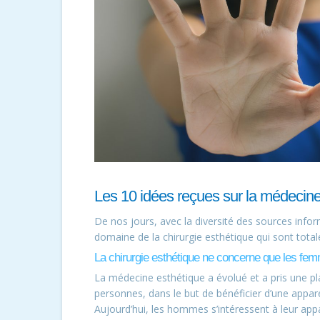
Les 10 idées reçues sur la médecine
De nos jours, avec la diversité des sources informa
domaine de la chirurgie esthétique qui sont tota
La chirurgie esthétique ne concerne que les fe
La médecine esthétique a évolué et a pris une pl
personnes, dans le but de bénéficier d’une appar
Aujourd’hui, les hommes s’intéressent à leur ap