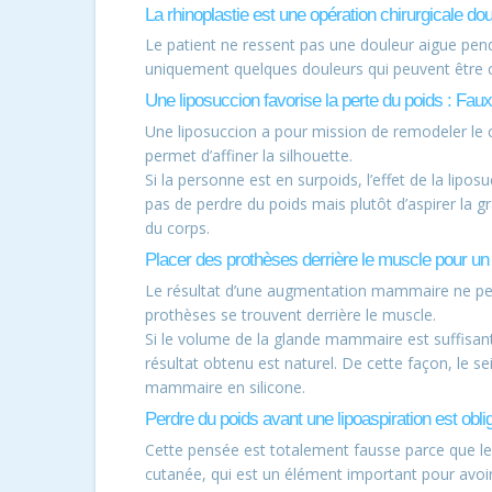
La rhinoplastie est une opération chirurgicale do
Le patient ne ressent pas une douleur aigue pen
uniquement quelques douleurs qui peuvent être 
Une liposuccion favorise la perte du poids : Faux
Une liposuccion a pour mission de remodeler le co
permet d’affiner la silhouette.
Si la personne est en surpoids, l’effet de la liposu
pas de perdre du poids mais plutôt d’aspirer la g
du corps.
Placer des prothèses derrière le muscle pour un 
Le résultat d’une augmentation mammaire ne peut
prothèses se trouvent derrière le muscle.
Si le volume de la glande mammaire est suffisant
résultat obtenu est naturel. De cette façon, le s
mammaire en silicone.
Perdre du poids avant une lipoaspiration est obli
Cette pensée est totalement fausse parce que le f
cutanée, qui est un élément important pour avoir 