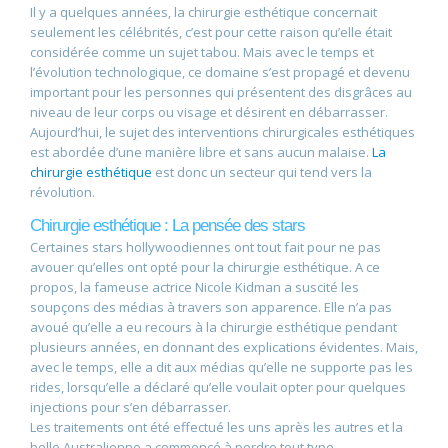
Il y a quelques années, la chirurgie esthétique concernait
seulement les célébrités, c’est pour cette raison qu’elle était
considérée comme un sujet tabou. Mais avec le temps et
l’évolution technologique, ce domaine s’est propagé et devenu
important pour les personnes qui présentent des disgrâces au
niveau de leur corps ou visage et désirent en débarrasser.
Aujourd’hui, le sujet des interventions chirurgicales esthétiques
est abordée d’une manière libre et sans aucun malaise.
La
chirurgie esthétique
est donc un secteur qui tend vers la
révolution.
Chirurgie esthétique : La pensée des stars
Certaines stars hollywoodiennes ont tout fait pour ne pas
avouer qu’elles ont opté pour la chirurgie esthétique. A ce
propos, la fameuse actrice Nicole Kidman a suscité les
soupçons des médias à travers son apparence. Elle n’a pas
avoué qu’elle a eu recours à la chirurgie esthétique pendant
plusieurs années, en donnant des explications évidentes. Mais,
avec le temps, elle a dit aux médias qu’elle ne supporte pas les
rides, lorsqu’elle a déclaré qu’elle voulait opter pour quelques
injections pour s’en débarrasser.
Les traitements ont été effectué les uns après les autres et la
belle Australienne a commencé à perdre tout type