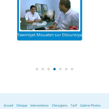
Yawmiyet Mouaten sur Ettounsiya
Le tour
Accueil
Clinique
Interventions
Chirurgiens
Tarif
Galerie Photos