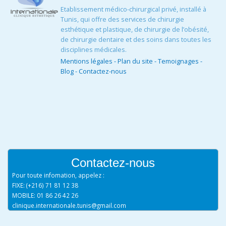
Etablissement médico-chirurgical privé, installé à
Tunis, qui offre des services de chirurgie
esthétique et plastique, de chirurgie de l’obésité,
de chirurgie dentaire et des soins dans toutes les
disciplines médicales.
Mentions légales
-
Plan du site
-
Temoignages
-
Blog
-
Contactez-nous
Contactez-nous
Pour toute infomation, appelez :
FIXE: (+216) 71 81 12 38
MOBILE: 01 86 26 42 26
clinique.internationale.tunis@gmail.com