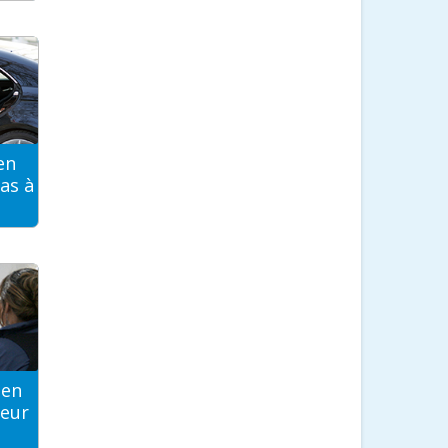
en
as à
ien
teur