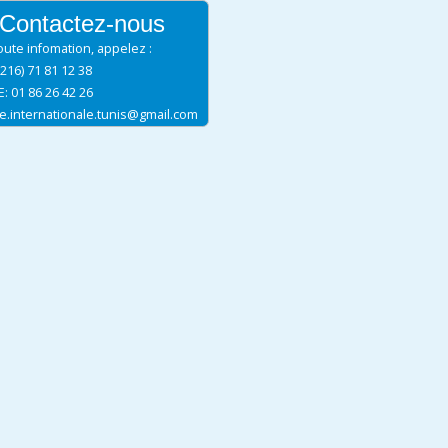
Contactez-nous
oute infomation, appelez :
+216) 71 81 12 38
: 01 86 26 42 26
ue.internationale.tunis@gmail.com