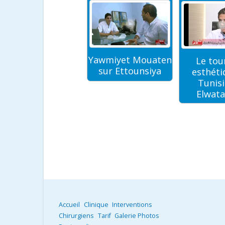
Yawmiyet Mouaten
Le tou
Dr BALTI sur
sur Ettounsiya
esthéti
Mosaique FM
Tunisi
Elwata
Accueil
Clinique
Interventions
Chirurgiens
Tarif
Galerie Photos