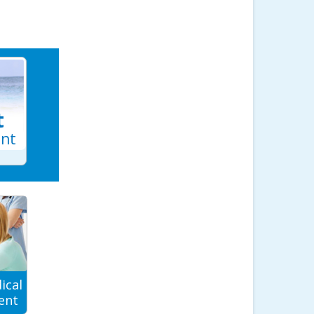
t
ant
ical
ent