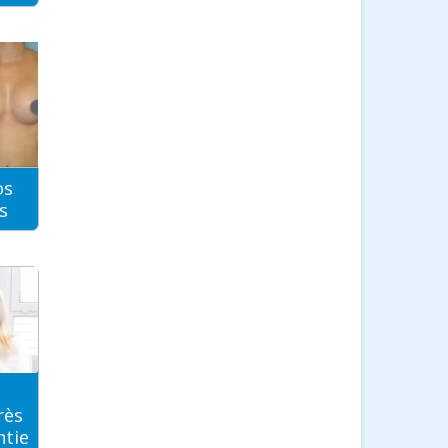
os
s
rès
ntie