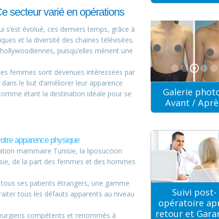
Ce secteur varié en opérations
i s’est évolué, ces derniers temps, grâce à
ques et la diversité des chaines télévisées.
s hollywoodiennes, puisqu’elles mènent une
aines femmes sont devenues intéressées par
, dans le but d’améliorer leur apparence
Galerie phot
comme étant la destination idéale pour se
Avant / Aprè
 votre apparence physique
entation mammaire Tunisie, la liposuccion
unisie, de la part des femmes et des hommes
 tous ses patients étrangers, une gamme
Suivi post-
traiter tous les défauts apparents au niveau
opératoire ap
retour et Gara
hirurgiens compétents et renommés à