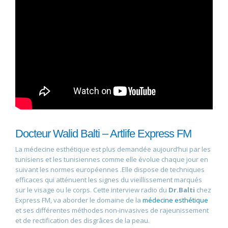
Docteur Walid Balti – Artlife Express FM
La médecine esthétique est plus demandée aujourd’hui par les
tunisiens et les tunisiennes comme elle évolue chaque jour en
suivant les normes européennes .Elle dispose de techniques
efficaces qui atténuent les signes du vieillissement marqués
sur le visage ou le corps. Cette interview radio du
Dr.Balti
chez
Express FM, va aborder le domaine de la
médecine esthétique
et ses différentes méthodes non-invasives de rajeunissement
et de rectification des disgrâces de la peau.