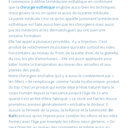
Il commence à définir la médecine esthétique en confirmant
que la
chirurgie esthétique
englobe aussi bien les techniques
chirurgicales là où on opère et aussi de la partie médicale.
La partie médicale c’est ce qu’on appelle justement la médecine
esthétique est faite aussi bien par les chirurgiens mais aussi
par les médecins et les dermatologues qui ont suivi une
certaine formation.
Elle fait appel à plusieurs procédés : il y a l’injection. C’est
produit de relâchement musculaire qui traite surtout les rides
horizontales au niveau du front, de la patte d’oie, de la glabelle,
du cou, les plis d’amertumes… Elle est aussi appliquée pour
lutter contre la transpiration au niveau des aisselles et aux
plantes des pieds.
Notre chirurgien enchaîne qu’il y a aussi le comblement par «
les fillers » de remplissage, comme l’acide hyaluronique, produit
du top. C’est un produit qui existe déjà à l’état naturel dans le
corps humain depuis la naissance jusqu’à l’âge de 12 ans
quand il est arrêté d’être fabriqué. « Le stock est fait les douze
premières années généralement » enchaîne le docteur. Il
assure la fermeté de la peau, la brillance et la luminosité.
Dr
Balti
précise qu’on l’injecte pour combler les sillons et les rides
formés avec l’âge par exemple les sillons naso-géniens. « On
peut l’injecter au niveau des pommettes et même aussi au