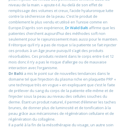
niveau de la main. » ajoute-t-il. Au-delà de son effet de
remplissage des volumes et creux, l’acide hyaluronique lutte
contre la sècheresse de la peau. C’est le produit de
comblement le plus vendu et utilisé en Tunisie comme en
Europe.D’après son expérience,
Dr Walid Balti
affirme que les
patientes cherchent aujourd’hui des méthodes soft non
seulement pour le rajeunissement mais aussi pour le maintien.
Il rétorque qu’il n’y a pas de risque si la patiente se fait injecter
ces produis à un âge jeune puisqu’il s’agit des produits
résorbables. Ces produits restent dans le corps entre 6 et 12
mois donc il n’y a pas le risque d’allergie ou de mauvaise
interaction avec l’organisme.
Dr Balti
a mis le point sur de nouvelles tendances dans le
domaine tel que l’injection du plasma riche en plaquette PRP «
une technique très en vogue » en expliquant que c’est le faite
de prélever du sang du corps de la patiente elle-même et de
l’injecter sous la peau au niveau des cellules souches du
derme. Étant un produit naturel, il permet d’éliminer les taches
brunes, de donner plus de luminosité et de tonification à la
peau grâce aux mécanismes de régénération cellulaire et de
régénération du collagène.
Il a parlé à la fin de la mésothérapie du visage, un autre soin