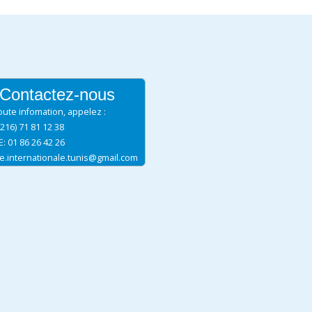
Contactez-nous
oute infomation, appelez :
+216) 71 81 12 38
: 01 86 26 42 26
ue.internationale.tunis@gmail.com