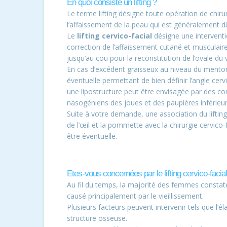
En quoi consiste un lifting ?
Le terme lifting désigne toute opération de chiru
l’affaissement de la peau qui est généralement dû 
Le
lifting cervico-facial
désigne une interventio
correction de l’affaissement cutané et musculair
jusqu’au cou pour la reconstitution de l’ovale du 
En cas d’excédent graisseux au niveau du menton,
éventuelle permettant de bien définir l’angle cer
une lipostructure peut être envisagée par des c
nasogéniens des joues et des paupières inférieu
Suite à votre demande, une association du lifting 
de l’œil et la pommette avec la chirurgie cervico-
être éventuelle.
Etes-vous concernées par le lifting cervico-facial
Au fil du temps, la majorité des femmes consta
causé principalement par le vieillissement.
Plusieurs facteurs peuvent intervenir tels que l’éla
structure osseuse.