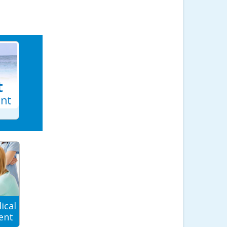
t
ant
ical
ent