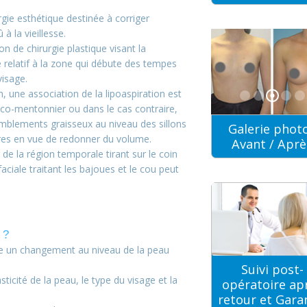
rgie esthétique destinée à corriger
à la vieillesse.
n de chirurgie plastique visant la
e relatif à la zone qui débute des tempes
visage.
 une association de la lipoaspiration est
vico-mentonnier ou dans le cas contraire,
omblements graisseux au niveau des sillons
Galerie phot
res en vue de redonner du volume.
Avant / Aprè
de la région temporale tirant sur le coin
faciale traitant les bajoues et le cou peut
 ?
te un changement au niveau de la peau
Suivi post-
sticité de la peau, le type du visage et la
opératoire ap
retour et Gara