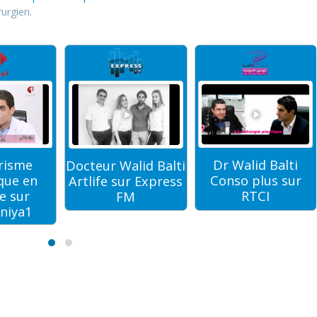
rurgien.
risme
Dr Walid Balti
Docteur Walid Balti
que en
Conso plus sur
Artlife sur Express
e sur
RTCI
FM
niya1