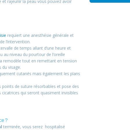
ge et rajeunir la peau vous pouvez avoir
isie
requiert une anesthésie générale et
e l’intervention.
ervalle de temps allant d’une heure et
au au niveau du pourtour de l’oreille
t la remodèle tout en remettant en tension
 du visage.
niquement cutanés mais également les plans
des points de suture résorbables et pose des
cicatrices qui seront quasiment invisibles
ce ?
al
terminée, vous serez hospitalisé