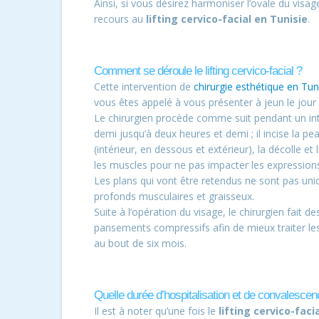
Ainsi, si vous désirez harmoniser l’ovale du visa
recours au
lifting cervico-facial en Tunisie
.
Comment se déroule le lifting cervico-facial ?
Cette intervention de
chirurgie esthétique en Tun
vous êtes appelé à vous présenter à jeun le jour d
Le chirurgien procède comme suit pendant un int
demi jusqu’à deux heures et demi ; il incise la pe
(intérieur, en dessous et extérieur), la décolle e
les muscles pour ne pas impacter les expressions
Les plans qui vont être retendus ne sont pas u
profonds musculaires et graisseux.
Suite à l’opération du visage, le chirurgien fait 
pansements compressifs afin de mieux traiter les 
au bout de six mois.
Quelle durée d’hospitalisation et de convalescen
Il est à noter qu’une fois le
lifting cervico-faci