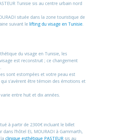
ASTEUR Tunisie sis au centre urbain nord
OURADI située dans la zone touristique de
aine suivant le
lifting du visage en Tunisie
.
sthétique du visage en Tunisie, les
 visage est reconstruit ; ce changement
.
rides sont estompées et votre peau est
 qui s’avèrent être témoin des émotions et
l varie entre huit et dix années.
tué à partir de 2300€ incluant le billet
éjour dans l’hôtel EL MOURADI à Gammarth,
 la
clinique esthétique PASTEUR
sis au