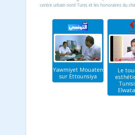
centre urbain nord Tunis et les honoraires du chi
Yawmiyet Mouaten
Le tou
Dr BALTI sur
sur Ettounsiya
esthéti
Mosaique FM
Tunisi
Elwata