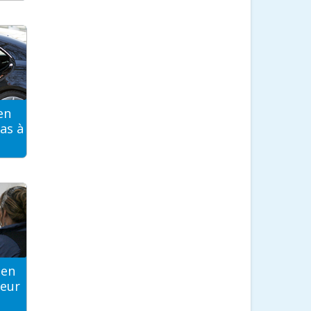
en
as à
ien
teur