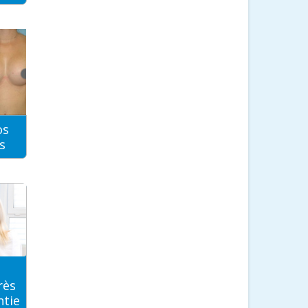
os
s
rès
ntie